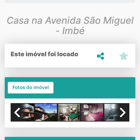
Casa na Avenida São Miguel
- Imbé
Este imóvel foi locado
Fotos do imóvel
Previous
Next