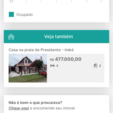
31
1
2
3
4
5
6
Ocupado
Veja também
Casa na praia de Presidente - Imbé
477.000,00
R$
3
2
Não é bem o que procurava?
Clique aqui
e encomende seu imóvel