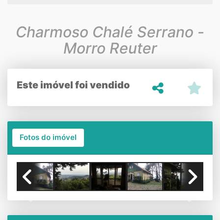
Charmoso Chalé Serrano -
Morro Reuter
Este imóvel foi vendido
Fotos do imóvel
Previous
Next