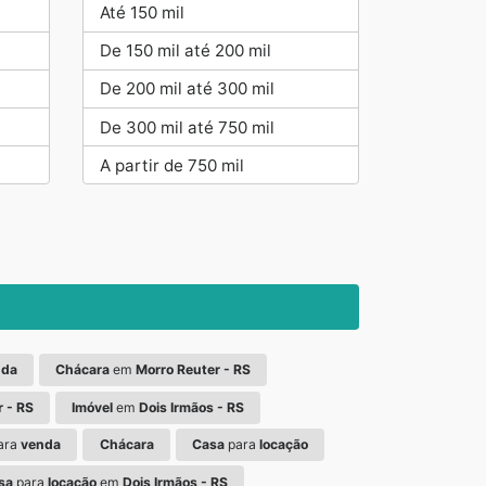
Até 150 mil
De 150 mil até 200 mil
De 200 mil até 300 mil
De 300 mil até 750 mil
A partir de 750 mil
nda
Chácara
em
Morro Reuter - RS
 - RS
Imóvel
em
Dois Irmãos - RS
ara
venda
Chácara
Casa
para
locação
sa
para
locação
em
Dois Irmãos - RS