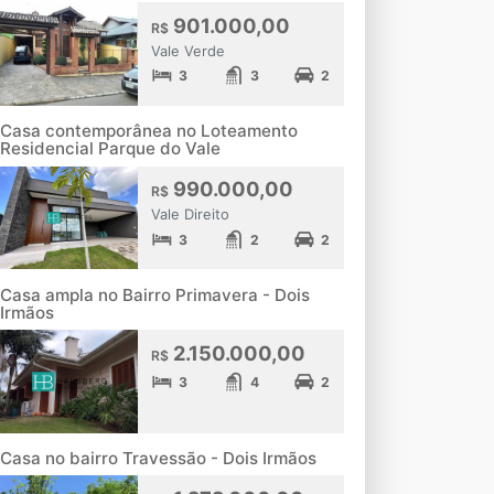
901.000,00
R$
Vale Verde
3
3
2
Casa contemporânea no Loteamento
Residencial Parque do Vale
990.000,00
R$
Vale Direito
3
2
2
Casa ampla no Bairro Primavera - Dois
Irmãos
2.150.000,00
R$
3
4
2
Casa no bairro Travessão - Dois Irmãos