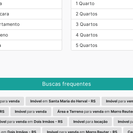
a
1 Quarto
cara
2 Quartos
rtamento
3 Quartos
reno
4 Quartos
a
5 Quartos
Buscas frequentes
para
venda
Imóvel
em
Santa Maria do Herval - RS
Imóvel
para
ve
 RS
Imóvel
para
venda
Área e Terreno
para
venda
em
Morro Reuter
óvel
para
venda
em
Dois Irmãos - RS
Imóvel
para
locação
Imóvel
p
a
em
Dois Irmãos - RS
Imóvel
para
venda
em
Morro Reuter - RS
Ca