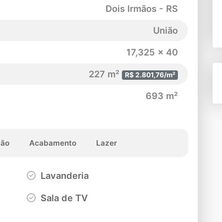
Dois Irmãos - RS
União
17,325 x 40
227 m²
R$ 2.801,76/m²
693 m²
ção
Acabamento
Lazer
Lavanderia
Sala de TV