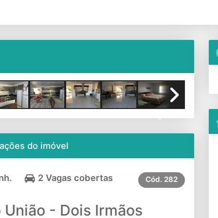
Next
ações do imóvel
nh.
2 Vagas cobertas
Cód.
282
 União - Dois Irmãos