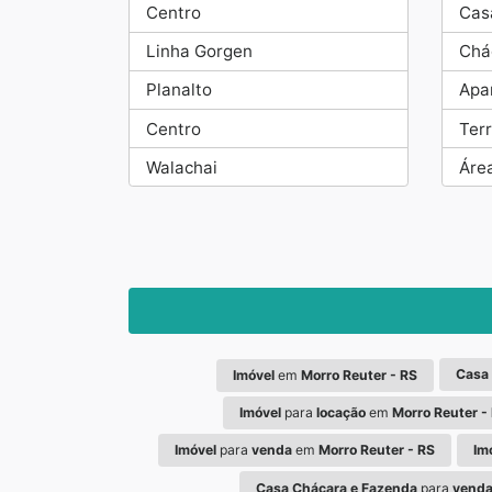
Centro
Cas
Linha Gorgen
Chá
Planalto
Apa
Centro
Ter
Walachai
Áre
Casa
Imóvel
em
Morro Reuter - RS
Imóvel
para
locação
em
Morro Reuter -
Imóvel
para
venda
em
Morro Reuter - RS
Im
Casa Chácara e Fazenda
para
vend