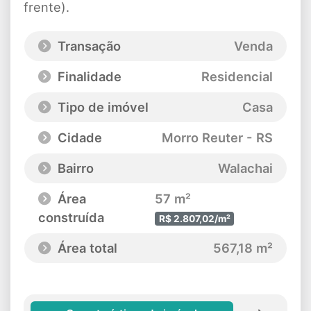
frente).
Transação
Venda
Finalidade
Residencial
Tipo de imóvel
Casa
Cidade
Morro Reuter - RS
Bairro
Walachai
Área
57 m²
construída
R$ 2.807,02/m²
Área total
567,18 m²