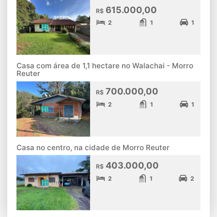
615.000,00
R$
2
1
1
Casa com área de 1,1 hectare no Walachai - Morro
Reuter
700.000,00
R$
2
1
1
Casa no centro, na cidade de Morro Reuter
403.000,00
R$
2
1
2