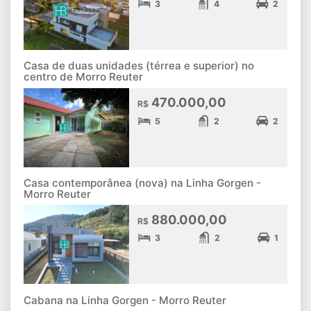
3
4
2
Casa de duas unidades (térrea e superior) no
centro de Morro Reuter
470.000,00
R$
5
2
2
Casa contemporânea (nova) na Linha Gorgen -
Morro Reuter
880.000,00
R$
3
2
1
Cabana na Linha Gorgen - Morro Reuter