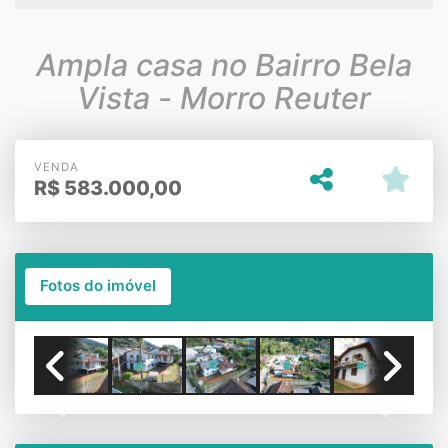
Ampla casa no Bairro Bela
Vista - Morro Reuter
VENDA
R$
583.000,00
Fotos do imóvel
Previous
Next